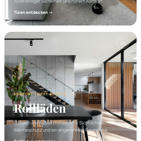
zuverlässiger Sicherheit und hohem Komfort.
Türen entdecken →
03
KOMFORT TRIFFT SCHUTZ.
Rollläden
Vorbau- und Aufsatzrollläden für Sichtschutz,
Wärmeschutz und ein angenehmes Raumklima.