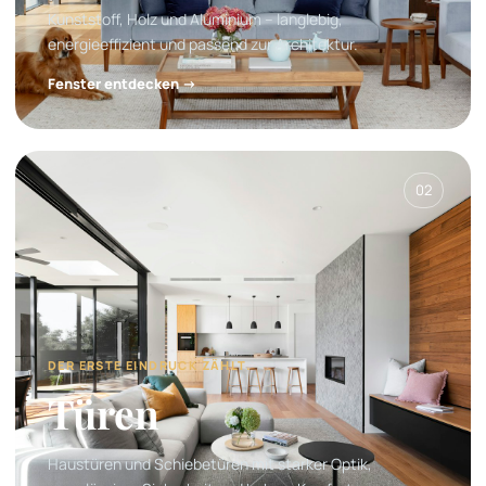
Kunststoff, Holz und Aluminium – langlebig,
energieeffizient und passend zur Architektur.
Fenster entdecken →
02
DER ERSTE EINDRUCK ZÄHLT.
Türen
Haustüren und Schiebetüren mit starker Optik,