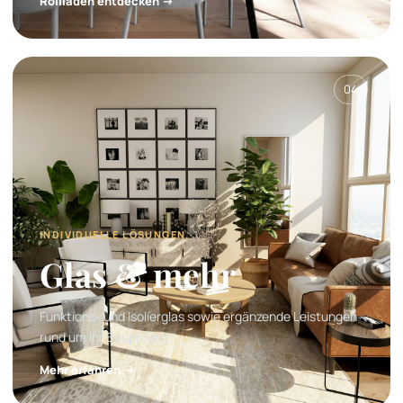
Rollläden entdecken →
04
INDIVIDUELLE LÖSUNGEN.
Glas & mehr
Funktions- und Isolierglas sowie ergänzende Leistungen
rund um Ihr Bauprojekt.
Mehr erfahren →