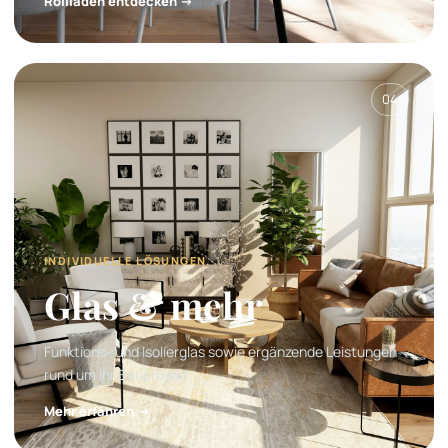
Rollläden entdecken →
04
INDIVIDUELLE LÖSUNGEN.
Glas & mehr
Funktions- und Isolierglas sowie ergänzende Leistungen
rund um Ihr Bauprojekt.
Mehr erfahren →