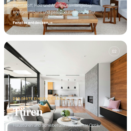
Kunststoff, Holz und Aluminium – langlebig,
energieeffizient und passend zur Architektur.
Fenster entdecken →
02
DER ERSTE EINDRUCK ZÄHLT.
Türen
Haustüren und Schiebetüren mit starker Optik,