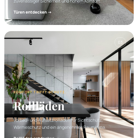
zuverlässiger Sicherheit und hohem Komfort.
Türen entdecken →
03
KOMFORT TRIFFT SCHUTZ.
Rollläden
Vorbau- und Aufsatzrollläden für Sichtschutz,
Wärmeschutz und ein angenehmes Raumklima.